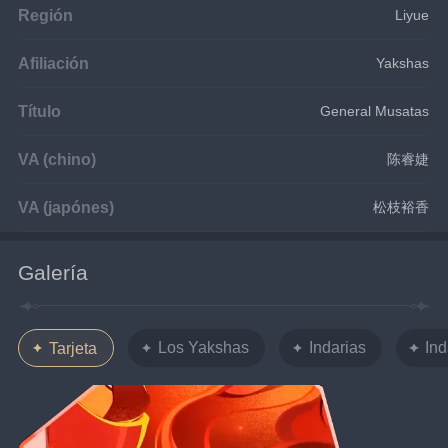
Región
Liyue
Afiliación
Yakshas
Título
General Musatas
VA (chino)
陈睿婕
VA (japónes)
松枝裕香
Galería
Los Yakshas
Indarias
Ind
Tarjeta