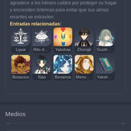
agradece a los héroes caídos por proteger su hogar 
y encienden linternas para evitar que sus almas 
errantes se extravíen.
Entradas relacionadas:
Liyue
Rito de la Linterna
Yakshas
Zhongli
Guizhong
Bosacius
Xiao
Bonanus
Menogias
Yakshas: los guardianes Adeptus
Medios