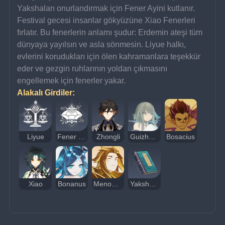
Yakshaları onurlandırmak için Fener Ayini kutlanır. 
Festival gecesi insanlar gökyüzüne Xiao Fenerleri 
fırlatır. Bu fenerlerin anlamı şudur: Erdemin ateşi tüm 
dünyaya yayılsın ve asla sönmesin. Liyue halkı, 
evlerini korudukları için ölen kahramanlara teşekkür 
eder ve gezgin ruhlarının yoldan çıkmasını 
engellemek için fenerler yakar.
Alakalı Girdiler:
Liyue
Fener Şenliği
Zhongli
Guizhong
Bosacius
Xiao
Bonanus
Menogias
Yakshalar: Muhafız Adeptuslar