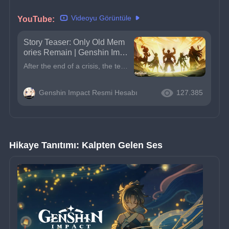
Videoyu Görüntüle
YouTube: 
Story Teaser: Only Old Mem
ories Remain | Genshin Impa
ct
After the end of a crisis, the team departed one after another, either in contemplation or fulfillment.But Xiao invites you to talk, telling you about a Yaksha&#39;s awakened memories...
Genshin Impact Resmi Hesabı
127.385
Hikaye Tanıtımı: Kalpten Gelen Ses