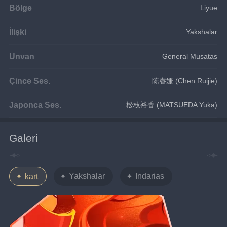
Bölge
Liyue
İlişki
Yakshalar
Unvan
General Musatas
Çince Ses.
陈睿婕 (Chen Ruijie)
Japonca Ses.
松枝裕香 (MATSUEDA Yuka)
Galeri
Yakshalar
Indarias
kart