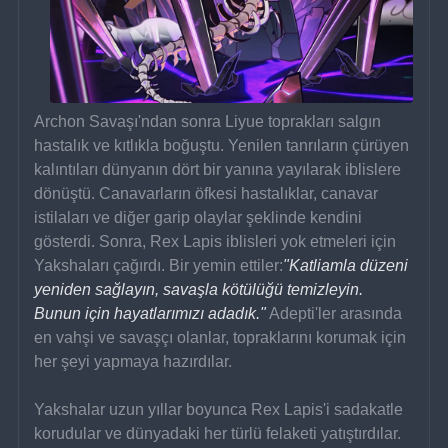
Archon Savaşı'ndan sonra Liyue toprakları salgın 
hastalık ve kıtlıkla boğuştu. Yenilen tanrıların çürüyen 
kalıntıları dünyanın dört bir yanına yayılarak iblislere 
dönüştü. Canavarların öfkesi hastalıklar, canavar 
istilaları ve diğer garip olaylar şeklinde kendini 
gösterdi. Sonra, Rex Lapis iblisleri yok etmeleri için 
Yakshaları çağırdı. Bir yemin ettiler:
"Katliamla düzeni 
yeniden sağlayın, savaşla kötülüğü temizleyin. 
Bunun için hayatlarımızı adadık."
 Adepti'ler arasında 
en vahşi ve savaşçı olanlar, topraklarını korumak için 
her şeyi yapmaya hazırdılar.
Yakshalar uzun yıllar boyunca Rex Lapis'i sadakatle 
korudular ve dünyadaki her türlü felaketi yatıştırdılar. 