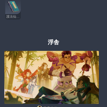
護法仙衆夜叉録
浮舎