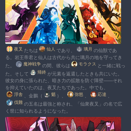
夜叉
仙人
璃月
たちは
であり、
の仙獣であ
る。岩王帝君と仙人は古代から共に璃月の地を守ってき
魔神戦争
モラクス
た。
の間、彼らは
と一緒に戦っ
帰終
た。そして
が元素を返還したときも共にいた。
彼女の身に張られた、暗き力の拡散を防ぐ障壁——それ
を抑えていたのは、夜叉たちであった。中でも、
浮舎
魈
弥怒
応達
、金鵬（
）、
、
、
伐難
の五名は最強と称され、「仙衆夜叉」の名で広
く世に知られるようになった。