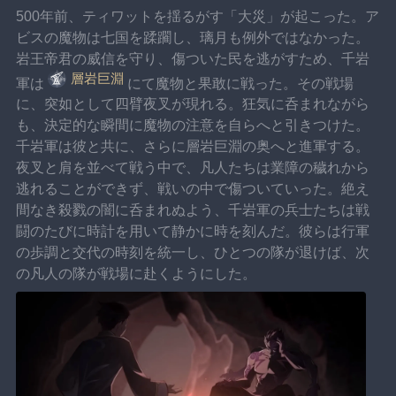
500年前、ティワットを揺るがす「大災」が起こった。ア
ビスの魔物は七国を蹂躙し、璃月も例外ではなかった。
岩王帝君の威信を守り、傷ついた民を逃がすため、千岩
層岩巨淵
軍は
にて魔物と果敢に戦った。その戦場
に、突如として四臂夜叉が現れる。狂気に呑まれながら
も、決定的な瞬間に魔物の注意を自らへと引きつけた。
千岩軍は彼と共に、さらに層岩巨淵の奥へと進軍する。
夜叉と肩を並べて戦う中で、凡人たちは業障の穢れから
逃れることができず、戦いの中で傷ついていった。絶え
間なき殺戮の闇に呑まれぬよう、千岩軍の兵士たちは戦
闘のたびに時計を用いて静かに時を刻んだ。彼らは行軍
の歩調と交代の時刻を統一し、ひとつの隊が退けば、次
の凡人の隊が戦場に赴くようにした。