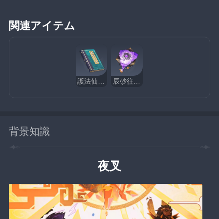
関連アイテム
護法仙衆夜叉録
辰砂往生録
背景知識
夜叉