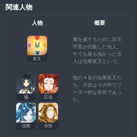
関連人物
人物
概要
魔を滅するために岩王
帝君が招集した仙人。
中でも最も強かった五
夜叉
人は仙衆夜叉という。
他の４名の仙衆夜叉た
ち。浮舎はその中でリ
ーダー的な存在であっ
魈
応達
た。
伐難
弥怒