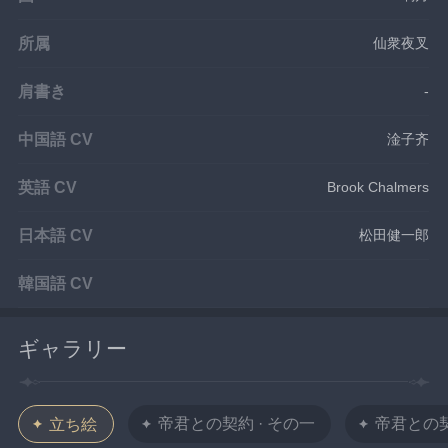
所属
仙衆夜叉
肩書き
-
中国語 CV
淦子齐
英語 CV
Brook Chalmers
日本語 CV
松田健一郎
韓国語 CV
ギャラリー
帝君との契約 · その一
帝君との契
立ち絵