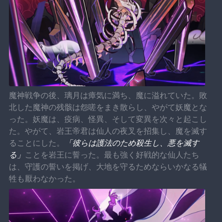
魔神戦争の後、璃月は瘴気に満ち、魔に溢れていた。敗
北した魔神の残骸は怨嗟をまき散らし、やがて妖魔とな
った。妖魔は、疫病、怪異、そして変異を次々と起こし
た。やがて、岩王帝君は仙人の夜叉を招集し、魔を滅す
ることにした。
「彼らは護法のため殺生し、悪を滅す
る」
ことを岩王に誓った。最も強く好戦的な仙人たち
は、守護の誓いを掲げ、大地を守るためならいかなる犠
牲も厭わなかった。