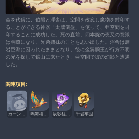
命を代償に、伯陽と浮舎は、空間を改変し魔物を封印す
ることができる神器「太威儀盤」を使って、亜空間を封
印することに成功した。死の直前、四本腕の夜叉の意識
は明瞭になり、兄弟姉妹のことを思い出した。浮舎は層
岩巨淵に囚われたままとなり、後に金翼鵬王が行方不明
の兄を探して鉱山に来たとき、亜空間で彼の幻影と遭遇
した。
関連項目:
カーンルイアの災厄
鳴海栖霞真君
辰砂往生録
千岩牢固