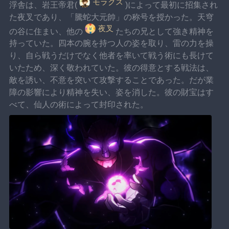
モラクス
浮舎は、岩王帝君(
)によって最初に招集され
た夜叉であり、「騰蛇大元帥」の称号を授かった。天穹
夜叉
の谷に住まい、他の
たちの兄として強き精神を
持っていた。四本の腕を持つ人の姿を取り、雷の力を操
り、自ら戦うだけでなく他者を率いて戦う術にも長けて
いたため、深く敬われていた。彼の得意とする戦法は、
敵を誘い、不意を突いて攻撃することであった。だが業
障の影響により精神を失い、姿を消した。彼の財宝はす
べて、仙人の術によって封印された。