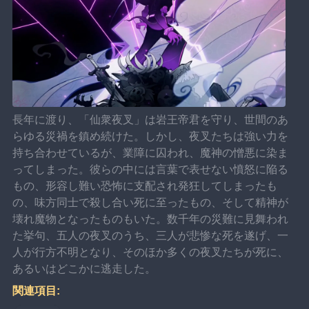
長年に渡り、「仙衆夜叉」は岩王帝君を守り、世間のあ
らゆる災禍を鎮め続けた。しかし、夜叉たちは強い力を
持ち合わせているが、業障に囚われ、魔神の憎悪に染ま
ってしまった。彼らの中には言葉で表せない憤怒に陥る
もの、形容し難い恐怖に支配され発狂してしまったも
の、味方同士で殺し合い死に至ったもの、そして精神が
壊れ魔物となったものもいた。数千年の災難に見舞われ
た挙句、五人の夜叉のうち、三人が悲惨な死を遂げ、一
人が行方不明となり、そのほか多くの夜叉たちが死に、
あるいはどこかに逃走した。
関連項目: