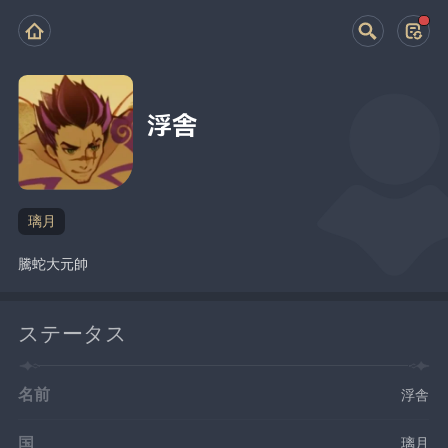
浮舎
璃月
騰蛇大元帥
ステータス
名前
浮舎
国
璃月