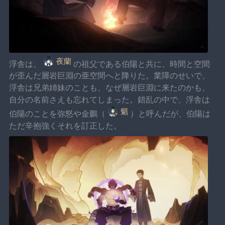
夜蘭
浮舎は、
の祖父である伯陽と共に、時間と空間
が歪んだ層岩巨淵の亜空間へと降りた。業障のせいで、
浮舎は兄弟姉妹のことも、なぜ層岩巨淵に来たのかも、
自分の名前さえも忘れてしまった。錯乱の中で、浮舎は
魈
伯陽のことを弥怒や金鵬（
）と呼んだが、伯陽は
ただ辛抱強くそれを訂正した。