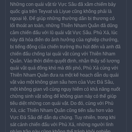
Những con quái vật từ Vực Sâu đã xâm chiếm bảy 
quốc gia trên Teyvat và Liyue cũng không phải là 
ngoại lệ. Để giúp những thường dân bị thương có 
lối thoát an toàn, những Thiên Nham Quân đã dũng 
cảm chiến đấu với lũ quái vật Vực Sâu. Phù Xá, lúc 
này đã hóa điên do ảnh hưởng của nghiệp chướng, 
bị tiếng động của chiến trường thu hút đến và anh đã 
chiến đấu chống lại quái vật cùng với Thiên Nham 
Quân. Vào thời điểm quyết định, nhận thấy số lượng 
quái vật quá đông khó mà đối phó, Phù Xá cùng với 
Thiên Nham Quân đưa ra một kế hoạch dẫn dụ quái 
vật vào một không gian sâu hơn của Vực Đá Sâu, 
một không gian vô cùng nguy hiểm có khả năng nuốt 
chửng sinh vật sống để không gian này có thể giúp 
tiêu diệt những con quái vật. Do đó, cùng với Phù 
Xá, các Thiên Nham Quân cũng tiến sâu hơn vào 
Vực Đá Sâu để dẫn dụ chúng. Tuy nhiên, trong khi 
sát cánh chiến đấu với Phù Xá, những người lính 
phàm trần này cũng không thể tránh khỏi nghiệp 