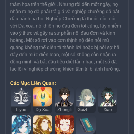
thảm họa trên thế giới. Nhưng rồi đến một ngày, họ 
nhận ra họ đã phải trả giá và nghiệp chướng đã bắt 
đầu hành hạ họ. Nghiệp Chướng là thuốc độc đối 
với Dạ xoa, nó khiến họ đau đớn tột cùng, lây nhiễm 
vào ý thức và gây ra sự phẫn nộ, đau đớn và kinh 
hoàng. Một số rơi vào cơn thịnh nộ đến nỗi mù 
quáng không thể diễn tả thành lời hoặc bị nỗi sợ hãi 
đẩy đến mức điên loạn, một số không còn nhận ra 
đồng minh và bắt đầu tiêu diệt lẫn nhau, một số đã 
lạc lối vì nghiệp chướng khiến tâm trí bị ảnh hưởng.
Các Mục Liên Quan:
Liyue
Dạ Xoa
Zhongli
Guizhong
Xiao