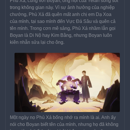
Phù Xá, cùng với Boyan, ông nội của Yelan sống sót 
trong không gian này. Vì sự ảnh hưởng của nghiệp 
chướng, Phù Xá đã quên mất anh chị em Dạ Xoa 
của mình, tại sao mình đến Vực Đá Sâu và quên cả 
tên mình. Trong cơn mê sảng, Phù Xá nhầm lẫn gọi 
Boyan là Di Nộ hay Kim Bằng, nhưng Boyan luôn 
kiên nhẫn sửa lại cho ông.
Một ngày nọ Phù Xá bổng nhớ ra mình là ai. Anh ấy 
nói cho Boyan biết tên của mình, nhưng họ đã không 