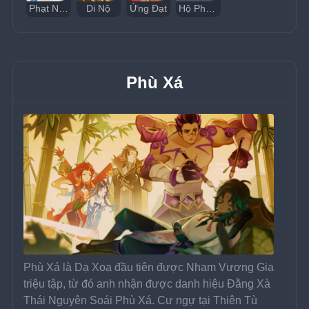
Phạt Nan
Di Nộ
Ứng Đạt
Hộ Pháp Tiên Chúng Dạ Xoa
Phù Xá
Phù Xá là Dạ Xoa đầu tiên được Nham Vương Gia 
triệu tập, từ đó anh nhận được danh hiệu Đằng Xà 
Thái Nguyên Soái Phù Xá. Cư ngự tại Thiên Tù 