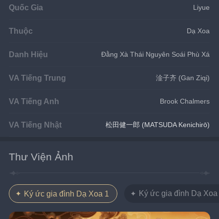
Quốc Gia
Liyue
Thuộc
Dạ Xoa
Danh Hiệu
Đằng Xà Thái Nguyên Soái Phù Xá
VA Tiếng Trung
淦子齐 (Gan Ziqi)
VA Tiếng Anh
Brook Chalmers
VA Tiếng Nhật
松田健一郎 (MATSUDA Kenichirō)
Thư Viện Ảnh
Ký ức gia đình Dạ Xoa
Ký ức gia đình Dạ Xoa 1