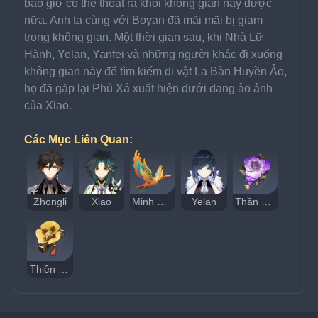
bao giờ có thể thoát ra khỏi không gian này được 
nữa. Anh ta cùng với Boyan đã mãi mãi bị giam 
trong không gian. Một thời gian sau, khi Nhà Lữ 
Hành, Yelan, Yanfei và những người khác đi xuống 
không gian này để tìm kiếm di vật La Bàn Huyền Ảo, 
họ đã gặp lại Phù Xá xuất hiện dưới dạng ảo ảnh 
của Xiao.
Các Mục Liên Quan:
Zhongli
Xiao
Minh Hải Thê Hà Chân Quân
Yelan
Thần Sa Vãng Sinh Lục
Thiên Nham Vững Chắc