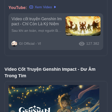
Xem Video
YouTube: 
Video cốt truyện Genshin Im
pact - Chỉ Còn Là Kỷ Niệm
Sau khi an toàn, mọi người lần lượt rời đi, hoặc trong lòng chứa đầy ưu tư, hoặc đã đạt được mong muốn.Chỉ có Xiao muốn mời bạn nói chuyện, kể cho bạn nghe những ký ức về Dạ Xoa...
GI Official - VI
127.382
Video Cốt Truyện Genshin Impact - Dư Âm 
Trong Tim