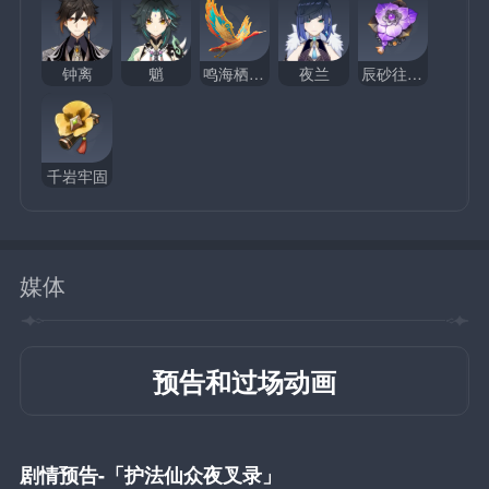
钟离
魈
鸣海栖霞真君
夜兰
辰砂往生录
千岩牢固
媒体
预告和过场动画
剧情预告-「护法仙众夜叉录」