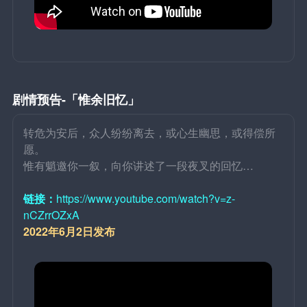
剧情预告-「惟余旧忆」
转危为安后，众人纷纷离去，或心生幽思，或得偿所
愿。
惟有魈邀你一叙，向你讲述了一段夜叉的回忆…
链接：
https://www.youtube.com/watch?v=z-
nCZrrOZxA
2022年6月2日发布