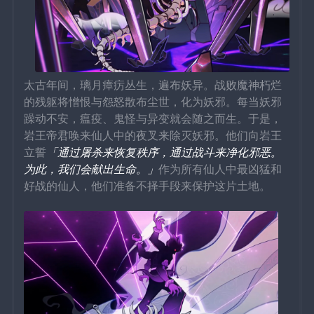
太古年间，璃月瘴疠丛生，遍布妖异。战败魔神朽烂
的残躯将憎恨与怨怒散布尘世，化为妖邪。每当妖邪
躁动不安，瘟疫、鬼怪与异变就会随之而生。于是，
岩王帝君唤来仙人中的夜叉来除灭妖邪。他们向岩王
立誓
「通过屠杀来恢复秩序，通过战斗来净化邪恶。
为此，我们会献出生命。」
作为所有仙人中最凶猛和
好战的仙人，他们准备不择手段来保护这片土地。