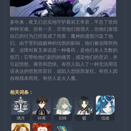
多年来，夜叉们忠实地守护着岩王帝君，平息了世间
种种灾难。但有一天，尽管他们很强大，但他们发现
自己的行为已经造成了伤害，魔神的遗恨污染了他
们。由于受到战败神的仇恨的影响，他们被业障所拘
束。业障对夜叉来说是一种毒药，是他们杀人无数的
惩罚；它带给他们剧烈的痛苦，感染他们的意识，并
引起愤怒、痛苦和恐惧。有些人陷入了一种无法用言
语表达的愤怒而盲目，或陷入恐惧而发狂。有些人因
自相残杀而死。有些人走火入魔。
相关词条：
璃月
钟离
归终
魈
伐难