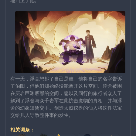
地纠正了他。
有一天，浮舍想起了自己是谁。他将自己的名字告诉
了伯阳，但他们却始终没能离开这片空间。浮舍被困
在层岩巨渊底部的空间，魈以及同行的旅行者众人了
解到了浮舍与众千岩军在此抗击魔物的真相，并与浮
舍的幻象短暂交手。创造太威仪盘的仙人将这件法宝
交给凡人导致整件事的发生。
相关词条：