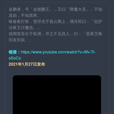
金鹏者，号「金翅鹏王」，又曰「降魔大圣」。不知
其始，不知其终。
唯春夜灯祭，望浮光于孤云阁上，璃月民曰：「此护
法夜叉讨魔也。」
或闻笛音出于荻洲，寻之不见其人，曰：「是夜叉唤
旧友归矣。」
链接：
https://www.youtube.com/watch?v=Wv-Tr-
sSoCs
2021年1月27日发布