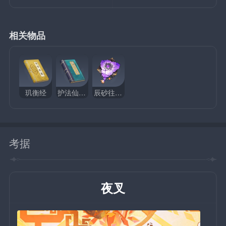
相关物品
玑衡经
护法仙众夜叉录
辰砂往生录
考据
夜叉