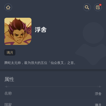
浮舍
璃月
腾蛇太元帅，最为强大的五位「仙众夜叉」之首。
属性
名称
浮舍
国家
璃月