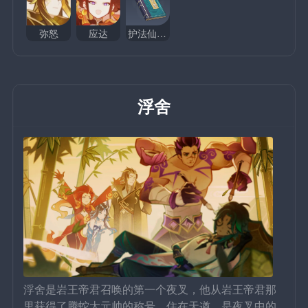
弥怒
应达
护法仙众夜叉录
浮舍
浮舍是岩王帝君召唤的第一个夜叉，他从岩王帝君那
里获得了腾蛇太元帅的称号。住在天遒，是夜叉中的