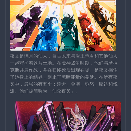
夜叉是璃月的仙人，自古以来与岩王帝君和其他仙人
一起守护着这片土地。在魔神战争时期，他们与摩拉
克斯并肩作战，并在归终死后出现在场。是夜叉挡住
了她身上的结界，阻止了黑暗能量的蔓延。在所有夜
叉中，最强的有五个：浮舍、金鹏、弥怒、应达和伐
难。他们被简称为「仙众夜叉」。