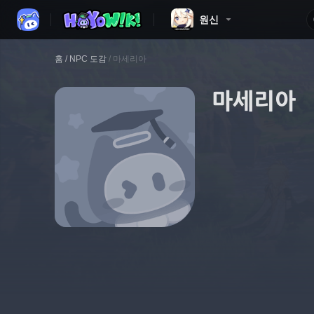
원신
홈
/
NPC 도감
/
마세리아
마세리아