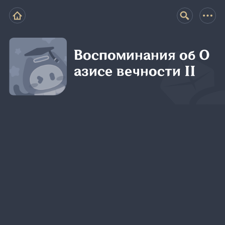
Воспоминания об О
азисе вечности II