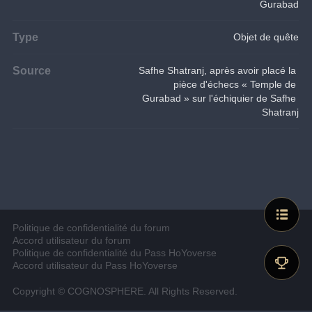
Gurabad
Type
Objet de quête
Source
Safhe Shatranj, après avoir placé la 
pièce d'échecs « Temple de 
Gurabad » sur l'échiquier de Safhe 
Shatranj
Politique de confidentialité du forum
Accord utilisateur du forum
Politique de confidentialité du Pass HoYoverse
Accord utilisateur du Pass HoYoverse
Copyright © COGNOSPHERE. All Rights Reserved.