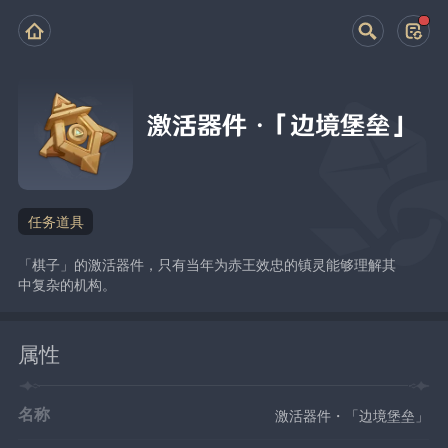
激活器件・「边境堡垒」
任务道具
「棋子」的激活器件，只有当年为赤王效忠的镇灵能够理解其
中复杂的机构。
属性
名称
激活器件・「边境堡垒」