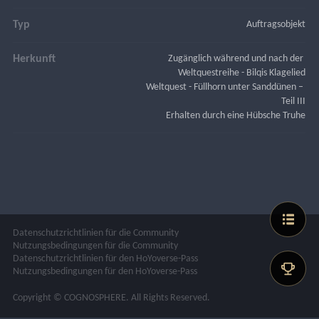
Typ
Auftragsobjekt
Herkunft
Zugänglich während und nach der 
Weltquestreihe - Bilqis Klagelied
Weltquest - Füllhorn unter Sanddünen – 
Teil III
Erhalten durch eine Hübsche Truhe
Datenschutzrichtlinien für die Community
Nutzungsbedingungen für die Community
Datenschutzrichtlinien für den HoYoverse-Pass
Nutzungsbedingungen für den HoYoverse-Pass
Copyright © COGNOSPHERE. All Rights Reserved.