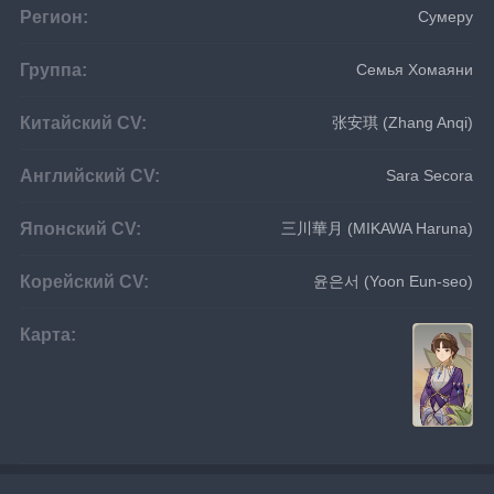
Регион:
Сумеру
Группа:
Семья Хомаяни
Китайский CV:
张安琪 (Zhang Anqi)
Английский CV:
Sara Secora
Японский CV:
三川華月 (MIKAWA Haruna)
Корейский CV:
윤은서 (Yoon Eun-seo)
Карта: