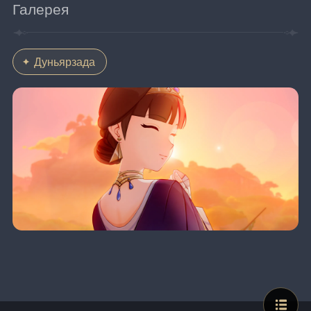
Галерея
Дуньярзада