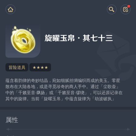
旋曜玉帛·其七十三
冒险道具
★★★★
蕴含着韵律的奇妙结晶，宛如细腻丝绸编织而成的美玉。零星
散布在大陆各地，或是寻觅珍奇的商人手中。通过「尘歌壶」
中的「千籁至音·飖扬」或「千籁至音·缪绕」，可以还原记录在
其中的旋律。当前「旋曜玉帛」中蕴含旋律为「劫波破执」
属性