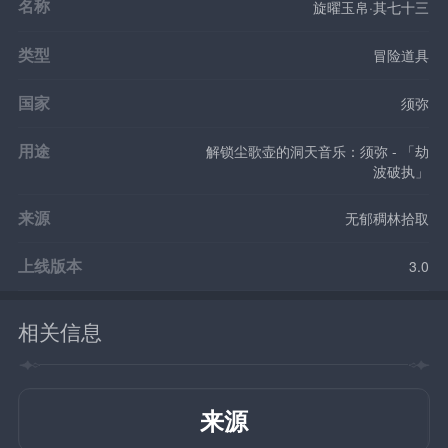
名称
旋曜玉帛·其七十三
类型
冒险道具
国家
须弥
用途
解锁尘歌壶的洞天音乐：须弥 - 「劫
波破执」
来源
无郁稠林拾取
上线版本
3.0
相关信息
来源