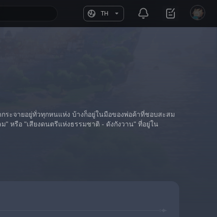
TH
กระจายอยู่ทั่วทุกหนแห่ง บ้างก็อยู่ในมือของพ่อค้าที่ชอบสะสม
รือ "เสียงดนตรีแห่งธรรมชาติ - ดังกังวาน" ที่อยู่ใน 