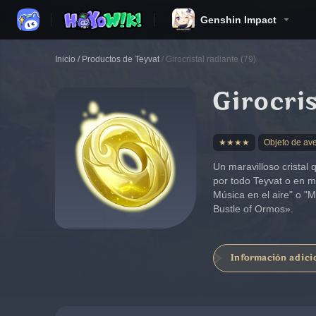
Genshin Impact
Inicio
/
Productos de Teyvat
/
Girocristal radiante (79)
Girocris
★★★★
Objeto de av
Un maravilloso cristal
por todo Teyvat o en 
Música en el aire" o "
Bustle of Ormos».
Información adici