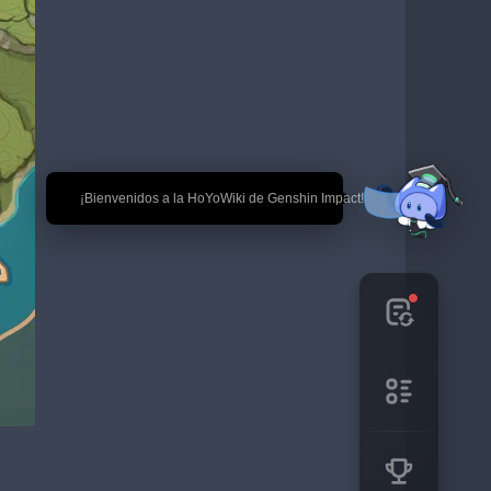
🎉 ¡Bienvenidos a la HoYoWiki de Genshin Impact!