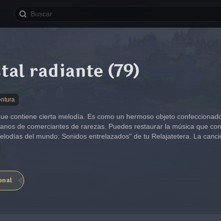
tal radiante (79)
entura
 que contiene cierta melodía. Es como un hermoso objeto confeccionado
manos de comerciantes de rarezas. Puedes restaurar la música que co
Melodías del mundo: Sonidos entrelazados" de tu Relajatetera. La canció
onal