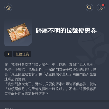
歸屬不明的拉麵優惠券
★
任務道具
在「荒瀧極意堂堂鬥蟲大試合」中，協助「真劍鬥蟲大鬼王」
荒瀧一斗對抗「花角玉將」一派的鬥蟲好手後得到的謝禮，也
是「鬼王的左膀右臂」和「破空白鐵小堇瓜」兩位鬥蟲新星迅
速崛起的證明。
「真劍鬥蟲大鬼王」聲稱，只要向店家出示這張優惠券，就能
「連續兩個月，每天都免費吃一碗拉麵」。不過…這張優惠券
究竟能被用在哪家拉麵店呢？