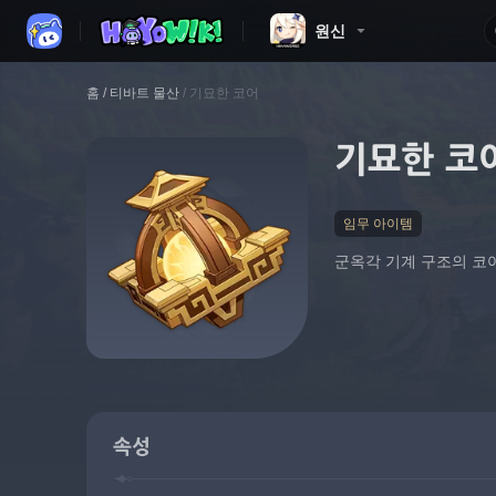
원신
홈
/
티바트 물산
/
기묘한 코어
기묘한 코
임무 아이템
군옥각 기계 구조의 코
속성