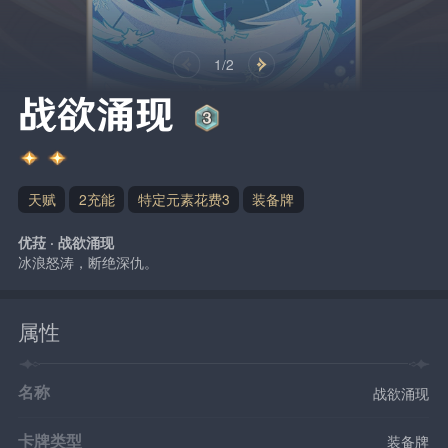
1/2
战欲涌现
天赋
2充能
特定元素花费3
装备牌
优菈 · 战欲涌现
冰浪怒涛，断绝深仇。
属性
名称
战欲涌现
卡牌类型
装备牌