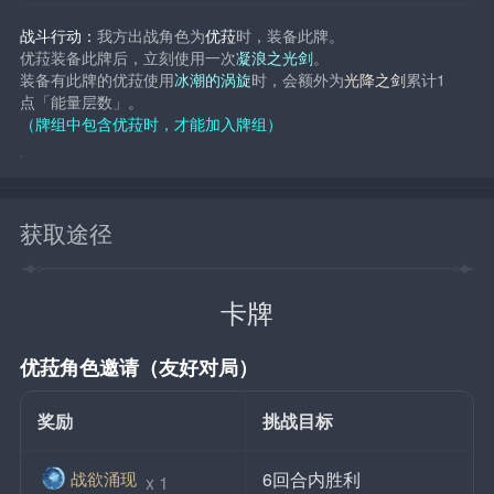
战斗行动：
我方出战角色为
优菈
时，装备此牌。
优菈装备此牌后，立刻使用一次
凝浪之光剑
。
装备有此牌的优菈使用
冰潮的涡旋
时，会额外为
光降之剑
累计1
点「能量层数」。
（牌组中包含优菈时，才能加入牌组）
获取途径
卡牌
优菈角色邀请（友好对局）
奖励
挑战目标
战欲涌现
6回合内胜利
 x 1