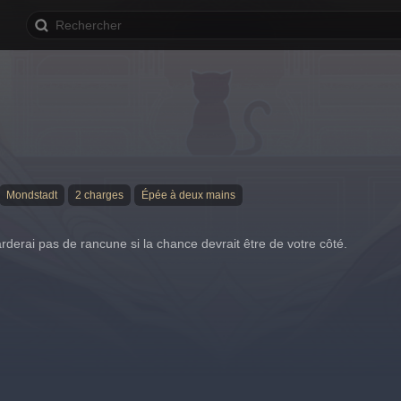
Mondstadt
2 charges
Épée à deux mains
arderai pas de rancune si la chance devrait être de votre côté.