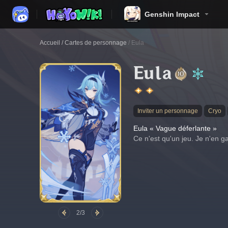
Genshin Impact
Accueil
/
Cartes de personnage
/
Eula
Eula
Inviter un personnage
Cryo
Eula « Vague déferlante »
Ce n'est qu'un jeu. Je n'en g
2/3