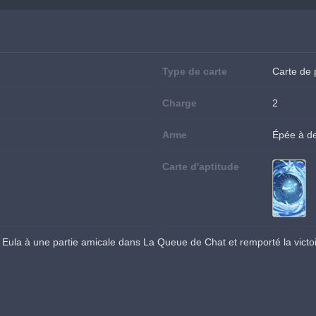
Type de carte
Carte de
Charge
2
Arme
Épée à d
Carte d'aptitude
Eula à une partie amicale dans La Queue de Chat et remporté la victo