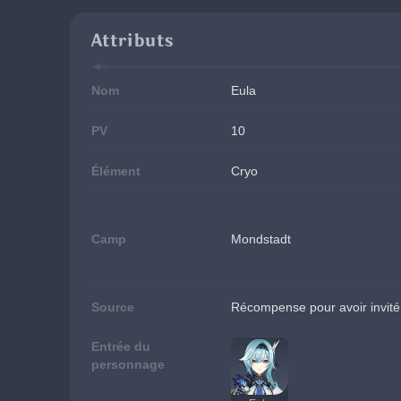
Attributs
Nom
Eula
PV
10
Élément
Cryo
Camp
Mondstadt
Source
Récompense pour avoir invité 
Entrée du
personnage