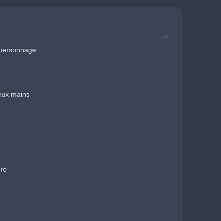
 personnage
eux mains
ire