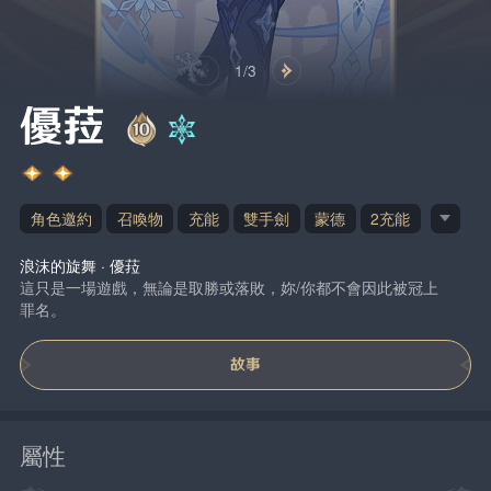
1/3
優菈
角色邀約
召喚物
充能
雙手劍
蒙德
2充能
浪沫的旋舞 · 優菈
這只是一場遊戲，無論是取勝或落敗，妳/你都不會因此被冠上
罪名。
故事
屬性