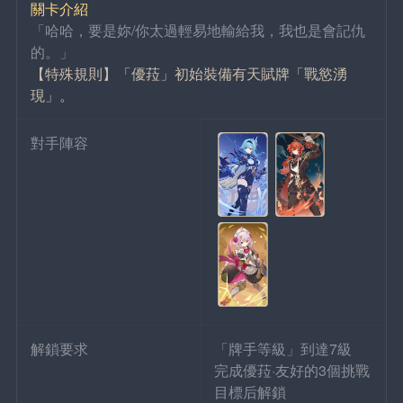
關卡介紹
「哈哈，要是妳/你太過輕易地輸給我，我也是會記仇
的。」
【特殊規則】「優菈」初始裝備有天賦牌「戰慾湧
現」。
對手陣容
解鎖要求
「牌手等級」到達7級
完成優菈·友好的3個挑戰
目標后解鎖