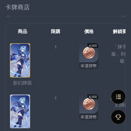
卡牌商店
商品
限購
價格
解鎖要
4,000
1
「牌手
級」到達
級
幸運牌幣
影幻牌面
8,000
1
解鎖優菈
幻牌面
幸運牌幣