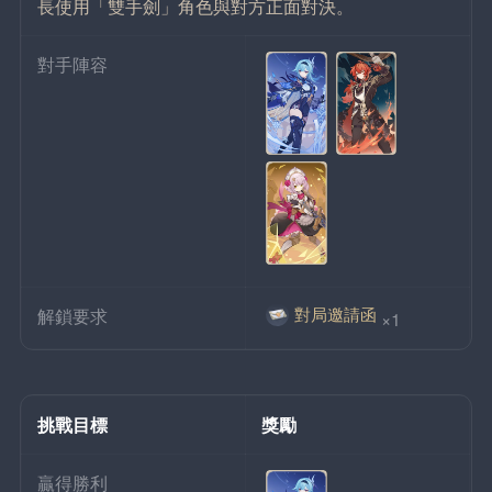
長使用「雙手劍」角色與對方正面對決。
對手陣容
對局邀請函
解鎖要求
×1
挑戰目標
獎勵
贏得勝利