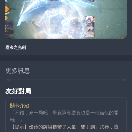
凝浪之光劍
更多訊息
友好對局
關卡介紹
「不錯，來一局吧，畢竟爭奪勝負也是一種宿仇的開
端…」
【提示】優菈的牌組攜帶了大量「雙手劍」武器，擅