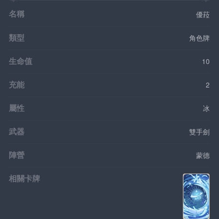
名稱
優菈
類型
角色牌
生命值
10
充能
2
屬性
冰
武器
雙手劍
陣營
蒙德
相關卡牌