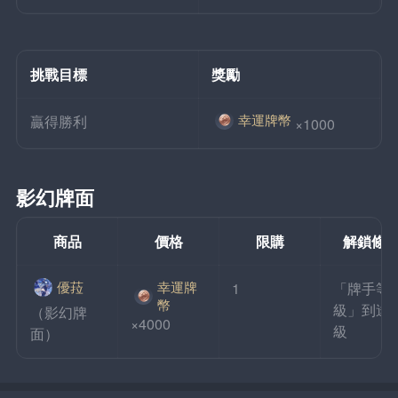
挑戰目標
獎勵
幸運牌幣
贏得勝利
×1000
影幻牌面
商品
價格
限購
解鎖條
幸運牌
優菈
1
「牌手等
幣
級」到達
（影幻牌
×4000
級
面）