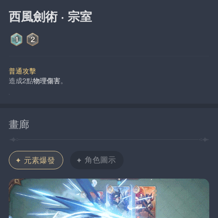
西風劍術 · 宗室
普通攻擊
造成2點
物理傷害
。
畫廊
角色圖示
元素爆發