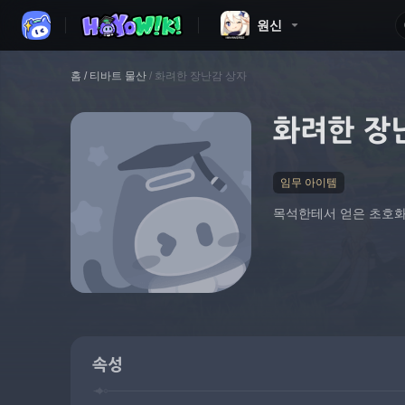
원신
홈
/
티바트 물산
/
화려한 장난감 상자
화려한 장
임무 아이템
목석한테서 얻은 초호화 
속성