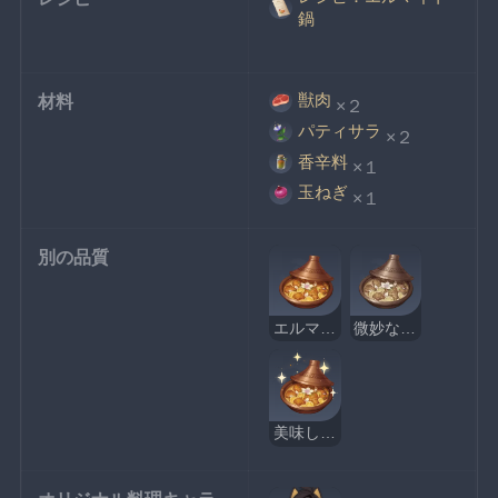
鍋
獣肉
材料
×２
パティサラ
×２
香辛料
×１
玉ねぎ
×１
別の品質
エルマイト鍋
微妙なエルマイト鍋
美味しそうなエルマイト鍋