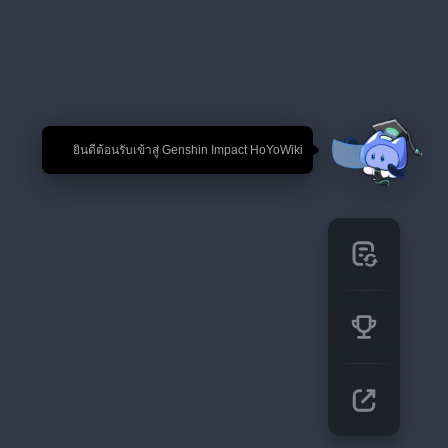
🎉 ยินดีต้อนรับเข้าสู่ Genshin Impact HoYoWiki