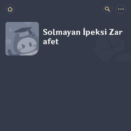
Solmayan İpeksi Zar
afet