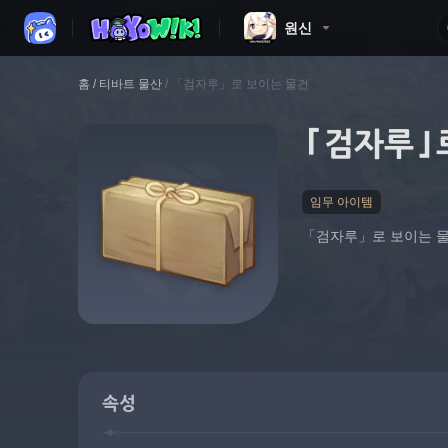
원신
홈
/
티바트 물산
/
「검자루」로 보이는 물건
「검자루」
임무 아이템
「검자루」로 보이는 물
속성