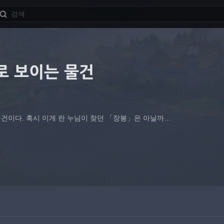
로 보이는 물건
건이다. 혹시 이게 란 누님이 찾던 「장봉」은 아닐까…