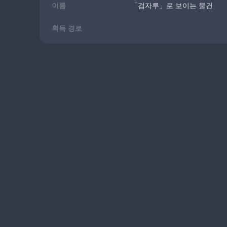
이름
「검자루」로 보이는 물건
획득 경로