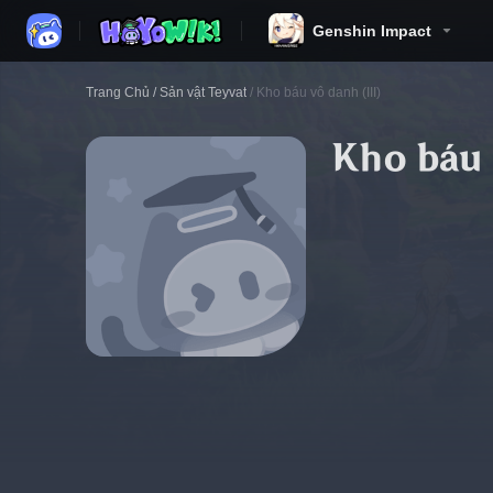
Genshin Impact
Trang Chủ
/
Sản vật Teyvat
/
Kho báu vô danh (III)
Kho báu 