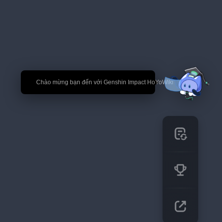
🎉 Chào mừng bạn đến với Genshin Impact HoYoWiki