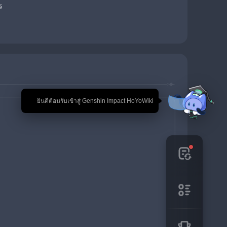
ร
🎉 ยินดีต้อนรับเข้าสู่ Genshin Impact HoYoWiki