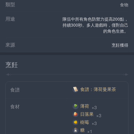
類型
食物
用途
隊伍中所有角色防禦力提高200點，
持續300秒。多人遊戲時，僅對自己
的角色生效。
來源
烹飪獲得
烹飪
食譜：薄荷曼果茶
食譜
薄荷
食材
 ×3
日落果
 ×3
樹莓
 ×3
糖
 ×1