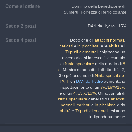
Come si ottiene
Dominio della benedizione di 
Sumeru, Fortezza di ferro colante
Set da 2 pezzi
DAN da Hydro +15%
Set da 4 pezzi
Dopo che gli 
attacchi normali
, 
caricati
 e 
in picchiata
, e le 
abilità
 e i 
Tripudi elementali
 colpiscono un 
avversario, si innesca 1 accumulo 
di 
Ninfa speculare
 della durata di 
8 
s
. Mentre sono sotto l'effetto di 1, 2, 
3 o più accumuli di 
Ninfa speculare
, 
l'
ATT
 e i 
DAN da Hydro
 aumentano 
rispettivamente di un 
7%
/
16%
/
25%
e di un 
4%
/
9%
/
15%
. Gli accumuli di 
Ninfa speculare
 generati da 
attacchi 
normali
, 
caricati 
e 
in picchiata
 e da 
abilità 
e 
Tripudi elementali
 esistono 
indipendentemente.