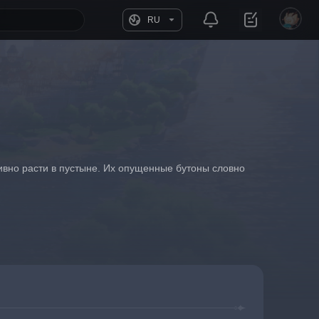
RU
ивно расти в пустыне. Их опущенные бутоны словно 