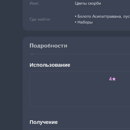
Имя:
Цветы скорби
• Болото Асипаттравана, пу
Где найти:
• Наборы
Подробности
Использование
4★
Получение