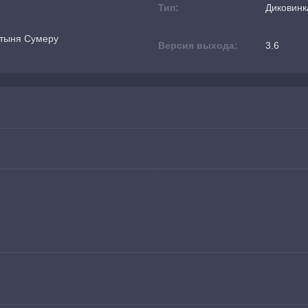
Тип:
Диковинк
стыня Сумеру
Версия выхода:
3.6