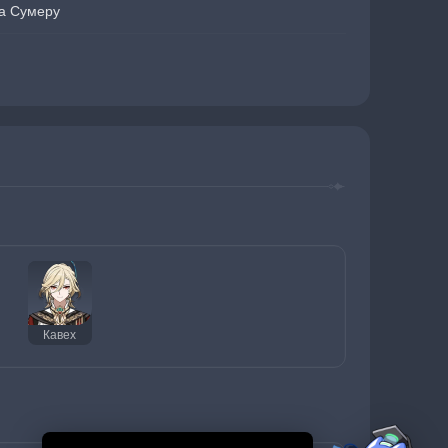
а Сумеру
Кавех