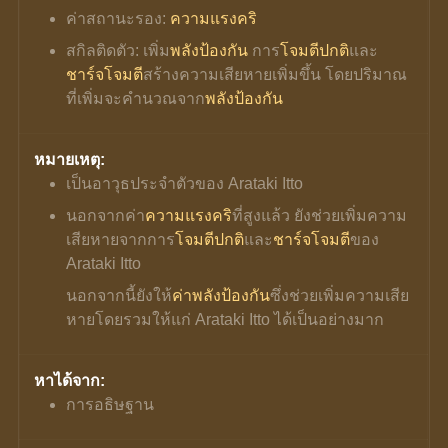
ค่าสถานะรอง: 
ความแรงคริ
สกิลติดตัว: เพิ่ม
พลังป้องกัน
 การ
โจมตีปกติ
และ
ชาร์จโจมตี
สร้างความเสียหายเพิ่มขึ้น โดยปริมาณ
ที่เพิ่มจะคำนวณจาก
พลังป้องกัน
หมายเหตุ:
เป็นอาวุธประจำตัวของ Arataki Itto
นอกจากค่า
ความแรงคริ
ที่สูงแล้ว ยังช่วยเพิ่มความ
เสียหายจากการ
โจมตีปกติ
และ
ชาร์จโจมตี
ของ 
Arataki Itto
นอกจากนี้ยังให้
ค่าพลังป้องกัน
ซึ่งช่วยเพิ่มความเสีย
หายโดยรวมให้แก่ Arataki Itto ได้เป็นอย่างมาก
หาได้จาก:
การอธิษฐาน