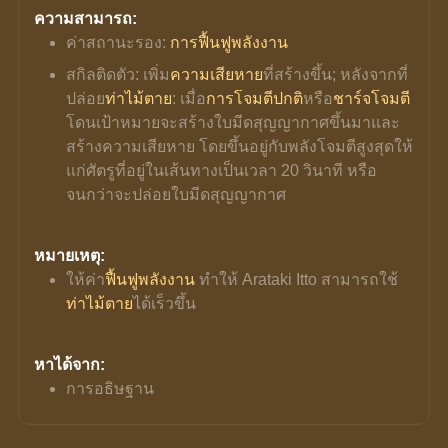
ความสามารถ:
ค่าสถานะรอง: 
การฟื้นฟูพลังงาน
สกิลติดตัว: เพิ่ม
ความเสียหาย
ที่สร้างขึ้น; หลังจากที่
ปล่อย
ท่าไม้ตาย
: เมื่อ
การโจมตีปกติ
หรือ
ชาร์จโจมตี
โดนเป้าหมายจะสร้างใบมีดสุญญากาศขึ้นมาและ
สร้างความเสียหาย โดยขึ้นอยู่กับพลังโจมตีสูงสุดให้
แก่ศัตรูที่อยู่ในเส้นทางเป็นเวลา 20 วินาที หรือ
จนกว่าจะปล่อยใบมีดสุญญากาศ
หมายเหตุ:
ให้ค่า
ฟื้นฟูพลังงาน
 ทำให้ Arataki Itto สามารถใช้
ท่าไม้ตาย
ได้เร็วขึ้น
หาได้จาก:
การอธิษฐาน