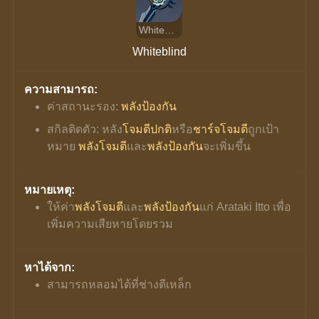
Whiteblind
Whiteblind
ความสามารถ:
ค่าสถานะรอง: 
พลังป้องกัน
สกิลติดตัว: หลัง
โจมตีปกติ
หรือ
ชาร์จโจมตี
ถูกเป้า
หมาย 
พลังโจมตี
และ
พลังป้องกัน
จะเพิ่มขึ้น
หมายเหตุ:
ให้ค่า
พลังโจมตี
และ
พลังป้องกัน
แก่ Arataki Itto เพื่อ
เพิ่มความเสียหายโดยรวม
หาได้จาก:
สามารถหลอมได้ที่ช่างตีเหล็ก