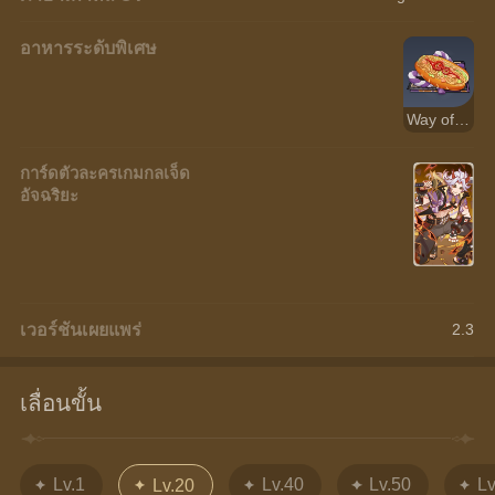
อาหารระดับพิเศษ
Way of the Strong
การ์ดตัวละครเกมกลเจ็ด
อัจฉริยะ
เวอร์ชันเผยแพร่
2.3
เลื่อนขั้น
Lv.1
Lv.40
Lv.50
Lv
Lv.20