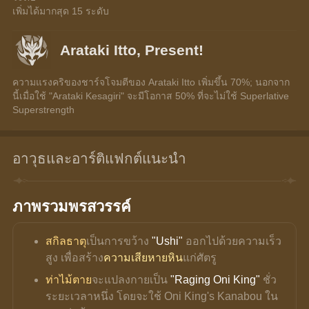
เพิ่มได้มากสุด 15 ระดับ
Arataki Itto, Present!
ความแรงคริของชาร์จโจมตีของ Arataki Itto เพิ่มขึ้น 70%; นอกจาก
นี้เมื่อใช้ "Arataki Kesagiri" จะมีโอกาส 50% ที่จะไม่ใช้ Superlative 
Superstrength
อาวุธและอาร์ติแฟกต์แนะนำ
ภาพรวมพรสวรรค์
สกิลธาตุ
เป็นการขว้าง 
"Ushi"
 ออกไปด้วยความเร็ว
สูง เพื่อสร้าง
ความเสียหายหิน
แก่ศัตรู
ท่าไม้ตาย
จะแปลงกายเป็น 
"Raging Oni King"
 ชั่ว
ระยะเวลาหนึ่ง โดยจะใช้ Oni King's Kanabou ใน