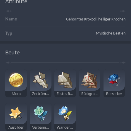
Attribute
Name
Gehörntes Krokodil heiliger Knochen
Typ
Mystische Bestien
Beute
Mora
Zertrümmertes Rückgrat
Festes Rückgrat
Rückgrat mit gemeißeltem Muster
Berserker
Ausbilder
Verbannter
Wanderarzt