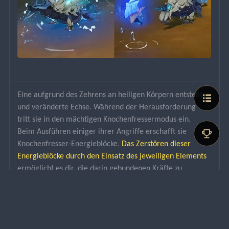
Eine aufgrund des Zehrens an heiligen Körpern entstellte 
und veränderte Echse. Während der Herausforderung 
tritt sie in den mächtigen Knochenfressermodus ein. 
Beim Ausführen einiger ihrer Angriffe erschafft sie 
Knochenfresser-Energieblöcke. 
Das Zerstören dieser 
Energieblöcke durch den Einsatz des jeweiligen Elements
ermöglicht es dir, die darin gebundenen Kräfte zu 
absorbieren und sie beim Angriff auf das Gehörnte 
Krokodil heiliger Knochen zu entfesseln, wodurch 
beträchtlicher Schaden verursacht wird und es eine 
Zeitlang paralysiert wird.