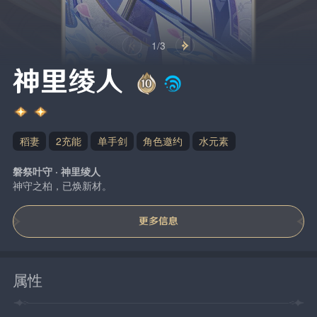
1/3
神里绫人
稻妻
2充能
单手剑
角色邀约
水元素
磐祭叶守 · 神里绫人
神守之柏，已焕新材。
更多信息
属性