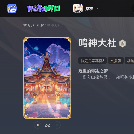
原神
首页
/
行动牌
/
鸣神大社
鸣神大社
特定元素花费2
支援牌
场
遐世的绯染之梦
「影向山樱常盛，一如鸣神永
2/2