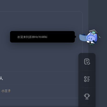
🎉 欢迎来到原神HoYoWiki
人
小王子