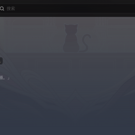
地
恒。」