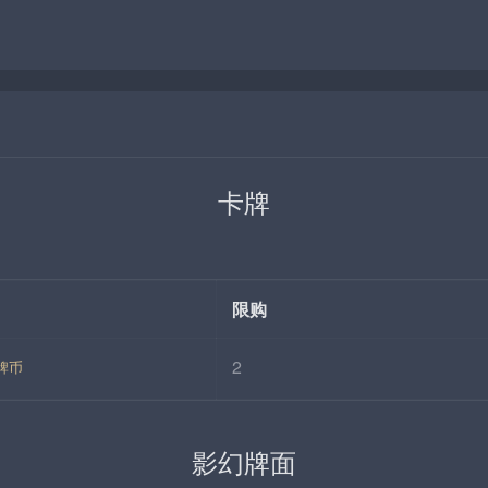
卡牌
限购
2
牌币
影幻牌面