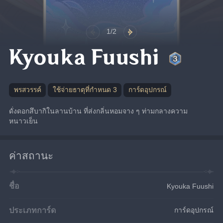
1/2
Kyouka Fuushi
พรสวรรค์
ใช้จ่ายธาตุที่กำหนด 3
การ์ดอุปกรณ์
ดั่งดอกสึบากิในลานบ้าน ที่ส่งกลิ่นหอมจาง ๆ ท่ามกลางความ
หนาวเย็น
ค่าสถานะ
ชื่อ
Kyouka Fuushi
ประเภทการ์ด
การ์ดอุปกรณ์