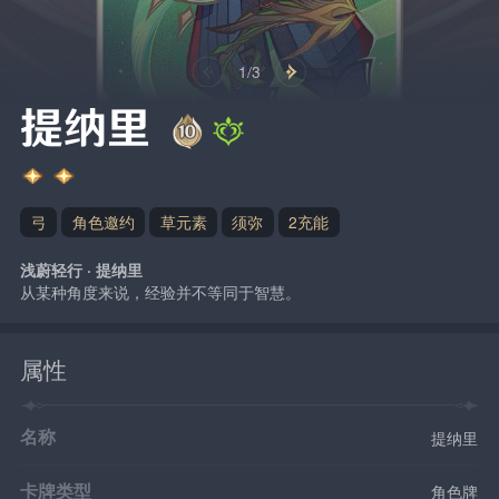
1/3
提纳里
弓
角色邀约
草元素
须弥
2充能
浅蔚轻行 · 提纳里
从某种角度来说，经验并不等同于智慧。
属性
名称
提纳里
卡牌类型
角色牌