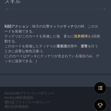
スキル
戦闘アクション
：味方の出撃キャラが
ティナリ
の時、このカ
ードを装備できる。
ティナリがこのカードを装備した後、直ちに
識果榴弾
を1回発
動する。
このカードを装備したティナリが
通塞識
状態中、
重撃
を行う
ときに必要な無色元素-1。
(このカードはデッキにティナリが含まれている場合のみ、デ
ッキに追加できる。)
HoYoLABプライバシーポリシー
HoYoLAB利用規約
通行証プライバシーポリシー
通行証利用規約