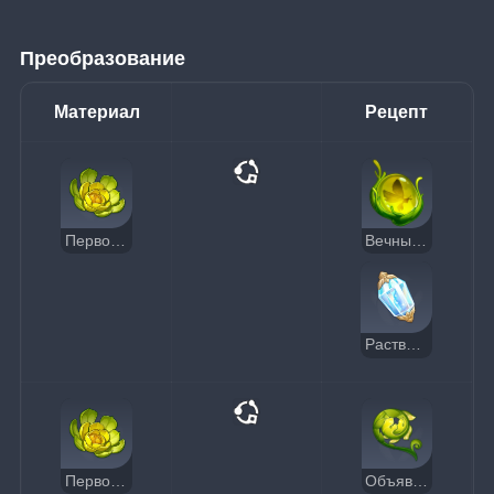
Преобразование
Материал
Рецепт
Первозданный цветок оазиса
Вечный янтарь
Растворитель снов
Первозданный цветок оазиса
Объявший небосвод папоротник