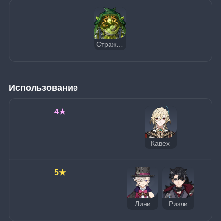
Страж оазиса Апеп
Использование
4★
Кавех
5★
Лини
Ризли