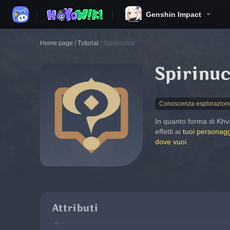
Genshin Impact
Home page
/
Tutorial
/
Spirinucleo
Spirinu
Conoscenza esplorazion
In quanto forma di Khva
effetti ai 
tuoi personagg
dove vuoi
.
Attributi