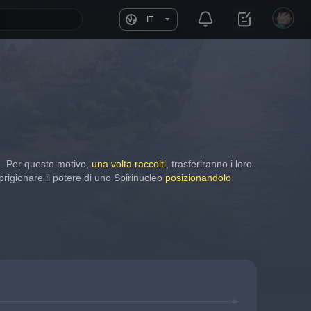
IT
e. Per questo motivo, 
una volta raccolti
, trasferiranno i loro 
sprigionare il potere di uno Spirinucleo 
posizionandolo 