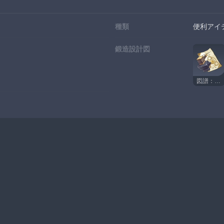
種類
便利アイ
鍛造設計図
図譜：三〇式・携帯式栄養袋