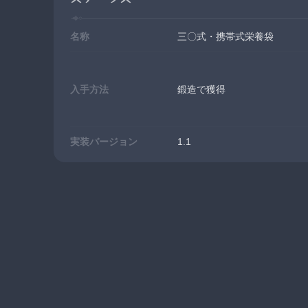
名称
三〇式・携帯式栄養袋
入手方法
鍛造で獲得
実装バージョン
1.1