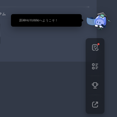
テム
🎉 原神HoYoWikiへようこそ！