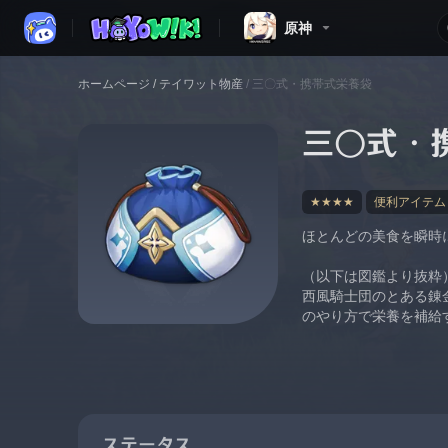
原神
ホームページ
/
テイワット物産
/
三〇式・携帯式栄養袋
三〇式・
★★★★
便利アイテム
ほとんどの美食を瞬時
（以下は図鑑より抜粋
西風騎士団のとある錬
のやり方で栄養を補給
ステータス