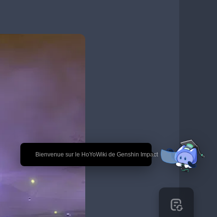
🎉 Bienvenue sur le HoYoWiki de Genshin Impact