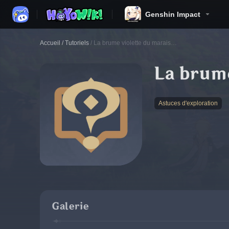
Genshin Impact
Accueil
/
Tutoriels
/
La brume violette du marais…
La brum
Astuces d'exploration
Galerie