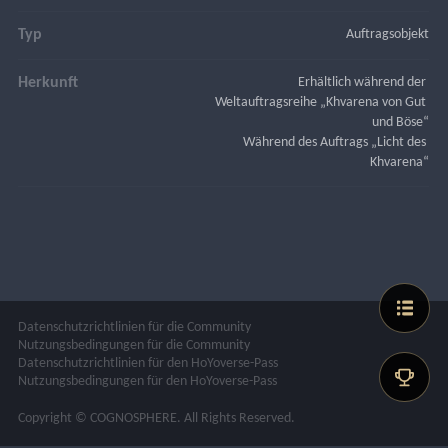
Typ
Auftragsobjekt
Herkunft
Erhältlich während der 
Weltauftragsreihe „Khvarena von Gut 
und Böse“
Während des Auftrags „Licht des 
Khvarena“
Datenschutzrichtlinien für die Community
Nutzungsbedingungen für die Community
Datenschutzrichtlinien für den HoYoverse-Pass
Nutzungsbedingungen für den HoYoverse-Pass
Copyright © COGNOSPHERE. All Rights Reserved.