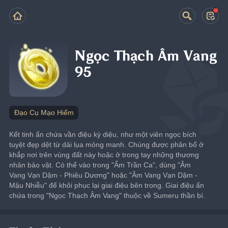
Ngọc Thạch Âm Vang
95
Đạo Cụ Mạo Hiểm
Kết tinh ẩn chứa vần điệu kỳ diệu, như một viên ngọc bích 
tuyệt đẹp dệt từ dải lụa mỏng manh. Chúng được phân bổ ở 
khắp nơi trên vùng đất này hoặc ở trong tay những thương 
nhân bảo vật. Có thể vào trong "Ấm Trần Ca", dùng "Âm 
Vang Vạn Dặm - Phiêu Dương" hoặc "Âm Vang Vạn Dặm - 
Mậu Nhiễu" để khôi phục lại giai điệu bên trong. Giai điệu ẩn 
chứa trong "Ngọc Thạch Âm Vang" thuộc về Sumeru thần bí.