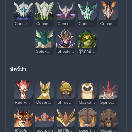
Consecrated Horned Crocodile
Consecrated Fanged Beast
Consecrated Scorpion
Consecrated Flying Serpent
Consecrated Red Vulture
Setekh Wenut
Shouki no Kami
ผู้พิทักษ์โอเอซิสของ Apep
สัตว์ป่า
Red Vulture
Desert Fox
Shroomboar
Masked Weasel
Spinocrocodile
สมิงเครายาว
Scorpion
อสรพิษบันเหิน
Desert Sumpter Beast
Shaggy Sumpter Beast