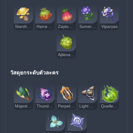
Starshroom
Harra Fruit
Zaytun Peach
Sumeru Rose
Viparyas
Ajilenakh Nut
วัสดุยกระดับตัวละคร
Majestic Hooked Beak
Thunderclap Fruitcore
Perpetual Caliber
Light Guiding Tetrahedron
Quelled Creeper