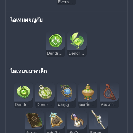
Everamber
ไอเทมผจญภัย
Dendro Sigil
Dendroculus
ไอเทมขนาดเล็ก
Dendroculus Resonance Stone
Dendro Treasure Compass
ผลบุญจากต้นราชัน
ตะเกียงความร้อนสูงพิเศษรุ่นทดลอง
พิณเก่าแก่
ตำราอรัญญกา
แผ่นศิลาทรายสีชาด
ญินในขวดวิเศษ - Liloupar
Serendipity