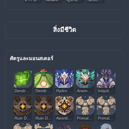
สิ่งมีชีวิต
ศัตรูและมอนสเตอร์
Dendro Hypostasis
Dendro Specter
Hydro Hilichurl Rogue
Anemo Hilichurl Rogue
Iniquitous Baptist
Ruin Drake: Earthguard
Ruin Drake: Skywatch
Aeonblight Drake
Primal Construct: Prospector
Primal Construct: Reshaper