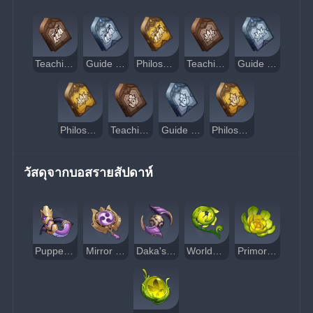
Teachings of Admonition
Guide to Admonition
Philosophies of Admonition
Teachings of Ingenuity
Guide to Ingenuity
Philosophies of Ingenuity
Teachings of Praxis
Guide to Praxis
Philosophies of Praxis
วัสดุจากบอสรายสัปดาห์
Puppet Strings
Mirror of Mushin
Daka's Bell
Worldspan Fern
Primordial Greenbloom