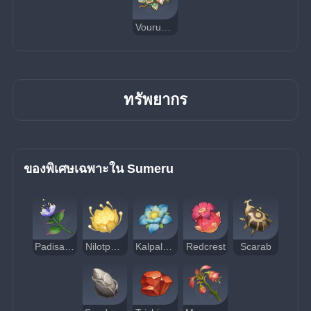
Vourukasha's Glow
ทรัพยากร
ของพิเศษเฉพาะใน Sumeru
Padisarah
Nilotpala Lotus
Kalpalata Lotus
Redcrest
Scarab