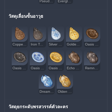
Pseudo-Stamens
Evergloom Ring
วัสดุเลื่อนขั้นอาวุธ
Copper Talisman of the Forest Dew
Iron Talisman of the Forest Dew
Silver Talisman of the Forest Dew
Golden Talisman of the Forest Dew
Oasis Garden's Reminiscence
Oasis Garden's Kindness
Oasis Garden's Mourning
Oasis Garden's Truth
Echo of Scorching Might
Remnant Glow of Scorching Might
Dream of Scorching Might
Olden Days of Scorching Might
วัสดุยกระดับพรสวรรค์ตัวละคร