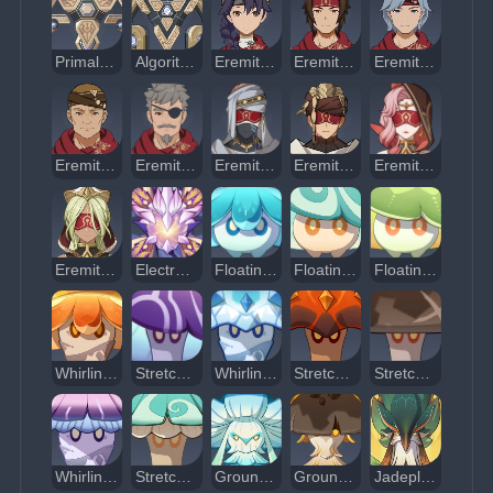
Primal Construct: Repulsor
Algorithm of Semi-Intransient Matrix of Overseer Network
Eremite Axe Vanguard
Eremite Crossbow
Eremite Ravenbeak Halberdier
Eremite Linebreaker
Eremite Sword-Dancer
Eremite Sunfrost
Eremite Daythunder
Eremite Scorching Loremaster
Eremite Floral Ring-Dancer
Electro Regisvine
Floating Hydro Fungus
Floating Anemo Fungus
Floating Dendro Fungus
Whirling Pyro Fungus
Stretch Electro Fungus
Whirling Cryo Fungus
Stretchy Pyro Fungus
Stretchy Geo Fungus
Whirling Electro Fungus
Stretchy Anemo Fungus
Grounded Hydroshroom
Grounded Geoshroom
Jadeplume Terrorshroom