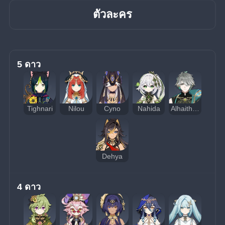
ตัวละคร
5 ดาว
Tighnari
Nilou
Cyno
Nahida
Alhaitham
Dehya
4 ดาว