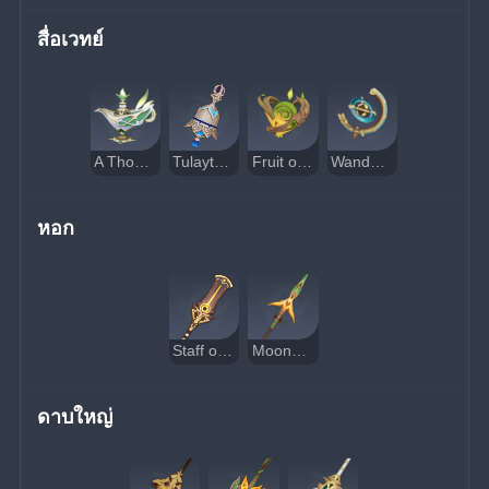
สื่อเวทย์
A Thousand Floating Dreams
Tulaytullah's Remembrance
Fruit of Fulfillment
Wandering Evenstar
หอก
Staff of the Scarlet Sands
Moonpiercer
ดาบใหญ่