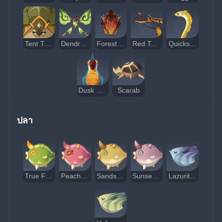
Tent Tortoise
Dendro Crystalfly
Forest Tree Frog
Red Tailed Lizard
Quicksand Unagi
Dusk Bird
Scarab
ปลา
True Fruit Angler
Peach of the Deep Waves
Sandstorm Angler
Sunset Cloud Angler
Lazurite Axe Marlin