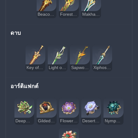
Beacon of the Reed Sea
Forest Regalia
Makhaira Aquamarine
ดาบ
Key of Khaj-Nisut
Light of Foliar Incision
Sapwood Blade
Xiphos' Moonlight
อาร์ติแฟกต์
Deepwood Memories
Gilded Dreams
Flower of Paradise Lost
Desert Pavilion Chronicle
Nymph's Dream