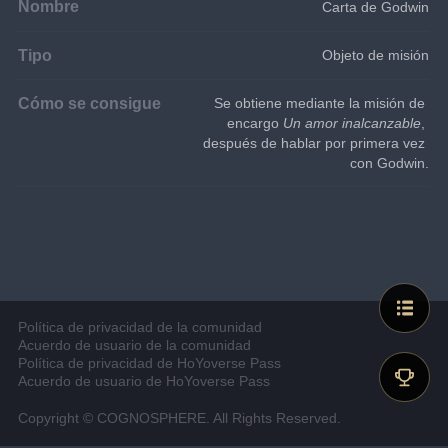
Nombre
Carta de Godwin
Tipo
Objeto de misión
Cómo se consigue
Se obtiene mediante la misión de 
encargo 
Un amor inalcanzable
, 
después de hablar por primera vez 
con Godwin.
Política de privacidad de la comunidad
Acuerdo de usuario de la comunidad
Política de privacidad de HoYoverse Pass
Acuerdo de usuario de HoYoverse Pass
Copyright © COGNOSPHERE. All Rights Reserved.