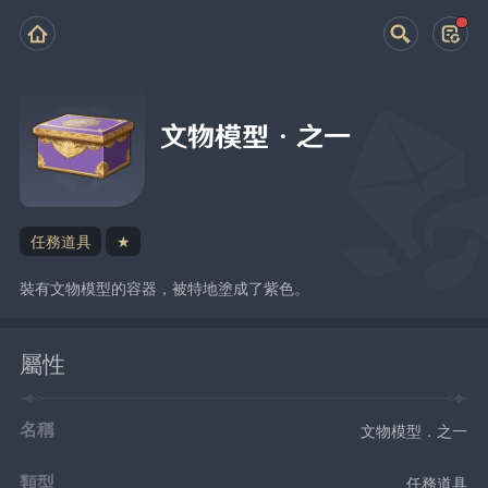
文物模型・之一
任務道具
★
裝有文物模型的容器，被特地塗成了紫色。
屬性
名稱
文物模型．之一
類型
任務道具