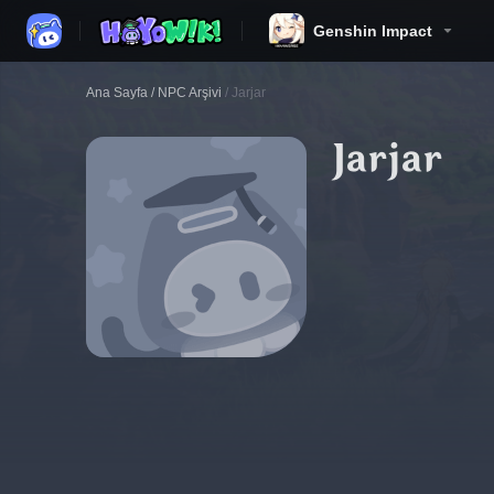
Genshin Impact
Ana Sayfa
/
NPC Arşivi
/
Jarjar
Jarjar