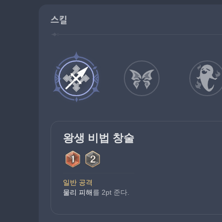
스킬
왕생 비법 창술
일반 공격
물리 피해
를 2pt 준다.