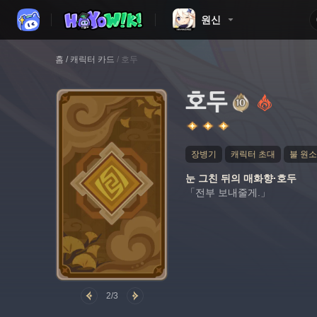
원신
홈
/
캐릭터 카드
/
호두
호두
장병기
캐릭터 초대
불 원소
눈 그친 뒤의 매화향·호두
「전부 보내줄게.」
2/3