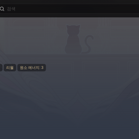
리월
원소 에너지: 3