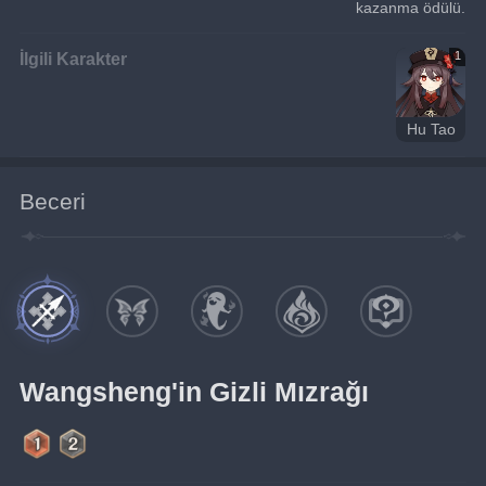
kazanma ödülü.
İlgili Karakter
1
Hu Tao
Beceri
Wangsheng'in Gizli Mızrağı