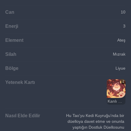
Can
10
Enerji
3
Element
Ateş
Silah
Mızrak
Bölge
Liyue
Yetenek Kartı
2
Kanlı Canlı
Nasıl Elde Edilir
Hu Tao'yu Kedi Kuyruğu'nda bir 
düelloya davet etme ve onunla 
yaptığın Dostluk Düellosunu 