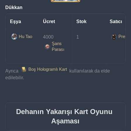
Dükkan
Eşya
Ücret
Stok
Satıcı
Hu Tao
Prens
4000 
1
Şans
Parası
Boş Hologramlı Kart
Ayrıca 
 kullanılarak da elde 
edilebilir.
Dehanın Yakarışı Kart Oyunu 
Aşaması