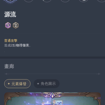
源流
普通攻擊
造成2點
物理傷害
。
畫廊
角色圖示
元素爆發