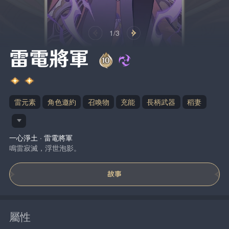
1/3
雷電將軍
雷元素
角色邀約
召喚物
充能
長柄武器
稻妻
一心淨土 · 雷電將軍
鳴雷寂滅，浮世泡影。
故事
屬性