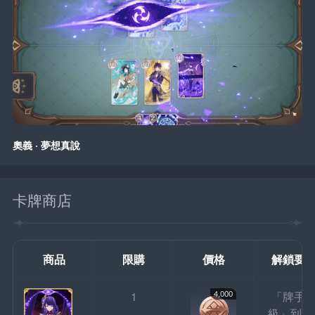
奧義 · 夢想真說
卡牌商店
商品
限購
價格
解鎖要
4,000
1
「牌手
級」到達