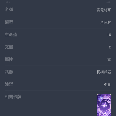
名稱
雷電將軍
類型
角色牌
生命值
10
充能
2
屬性
雷
武器
長柄武器
陣營
稻妻
相關卡牌