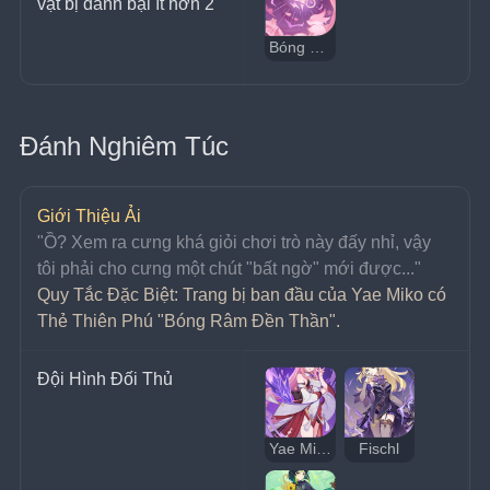
vật bị đánh bại ít hơn 2
Bóng Râm Đền Thần
Đánh Nghiêm Túc
Giới Thiệu Ải
﻿"Ồ? Xem ra cưng khá giỏi chơi trò này đấy nhỉ, vậy 
tôi phải cho cưng một chút "bất ngờ" mới được..."
Quy Tắc Đặc Biệt: Trang bị ban đầu của Yae Miko có 
Thẻ Thiên Phú "Bóng Râm Đền Thần".
Đội Hình Đối Thủ
Yae Miko
Fischl