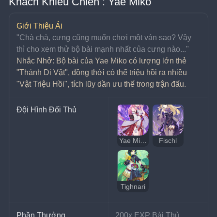
Khách Khiêu Chiến : Yae Miko
Giới Thiệu Ải
﻿﻿"Chà chà, cưng cũng muốn chơi một ván sao? Vậy 
thì cho xem thử bộ bài mạnh nhất của cưng nào..."
Nhắc Nhở: Bộ bài của Yae Miko có lượng lớn thẻ 
"Thánh Di Vật", đồng thời có thể triệu hồi ra nhiều 
"Vật Triệu Hồi", tích lũy dần ưu thế trong trận đấu.
Đội Hình Đối Thủ
Yae Miko
Fischl
Tighnari
Phần Thưởng
200x EXP Bài Thủ