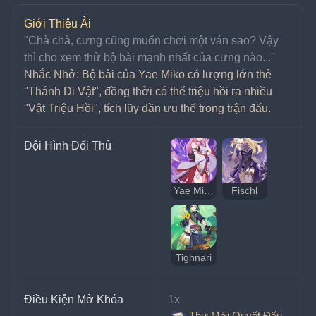
Giới Thiệu Ải
﻿﻿"Chà chà, cưng cũng muốn chơi một ván sao? Vậy 
thì cho xem thử bộ bài mạnh nhất của cưng nào..."
Nhắc Nhở: Bộ bài của Yae Miko có lượng lớn thẻ 
"Thánh Di Vật", đồng thời có thể triệu hồi ra nhiều 
"Vật Triệu Hồi", tích lũy dần ưu thế trong trận đấu.
Đội Hình Đối Thủ
Yae Miko
Fischl
Tighnari
Điều Kiện Mở Khóa
1x 
Thư Mời Quyết Đấu