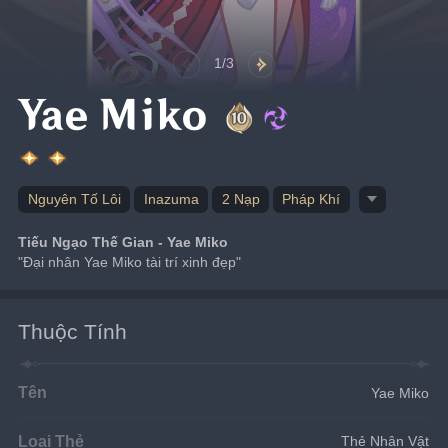
1/3
Yae Miko
Nguyên Tố Lôi
Inazuma
2 Nạp
Pháp Khí
Tiếu Ngạo Thế Gian - Yae Miko
"Đại nhân Yae Miko tài trí xinh đẹp"
Thuộc Tính
Tên
Yae Miko
Loại Thẻ
Thẻ Nhân Vật